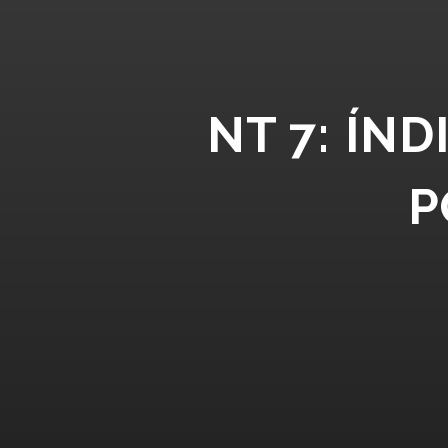
NT 7: ÍN
P